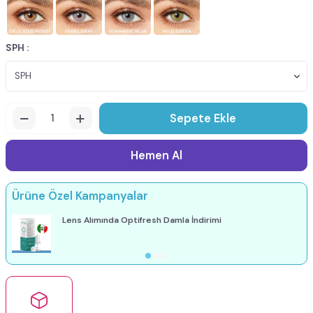
SPH :
Sepete Ekle
Hemen Al
Ürüne Özel Kampanyalar
Lens Alımında Optifresh Damla İndirimi
3 