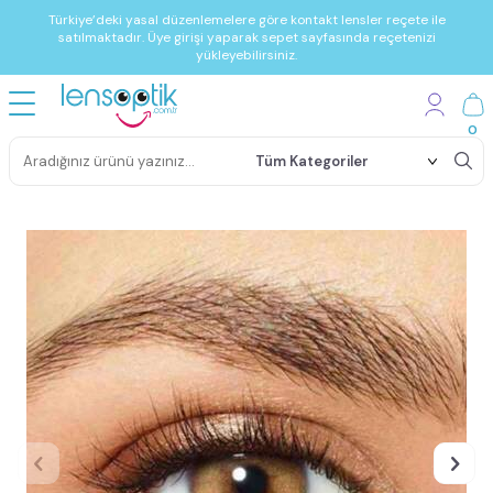
Türkiye’deki yasal düzenlemelere göre kontakt lensler reçete ile
satılmaktadır. Üye girişi yaparak sepet sayfasında reçetenizi
yükleyebilirsiniz.
0