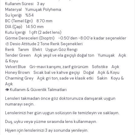
Kullanım Süresi 3 ay
Materyal Yumuşak Polyhema
Su İçeriği %54
BC (Temel Eğri) 8.70 mm
DIA (Çap) 14.50 mm
Kutu İçeriği 1 çift (2 adet lens)
Görme Dereceleri (Dioptri) -0.50’den -8.00’e kadar seçenekler
🎨 Desio Attitude 2 Tone Renk Seçenekleri
Renk Tanım Efekt Uygun Göz Rengi
Tender Green Açık yeşil ve ela geçişli doğal ton Yumuşak Açık
& Koyu
Velvet Blue Gri-mavi karışımı, zarif görünüm Sofistike Açık
Honey Brown Sıcak bal ve kahve geçişi Doğal Açık & Koyu
Charming Grey Açık gri ton, sade ve klasik etki Sakin Koyu &
Açık
👁 Kullanım & Güvenlik Talimatları
Lensleri takmadan önce göz doktorunuza danışarak uygun
numarayı seçin.
Lenslerinizi her gün uygun solüsyon ile temizleyin ve saklayın.
Duş, uyku veya yüzme sırasında lens kullanmayın.
Hijyen için lenslerinizi 3 ay sonunda yenileyin.