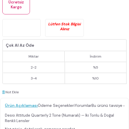
Ücretsiz
Kargo
Lütfen Stok Bilgisi
Alınız
Çok Al Az Öde
Miktar
İndirim
2
-
2
%5
3
-
4
%10
Not Ekle
Ürün Açıklaması
Ödeme Seçenekleri
Yorumlar
Bu ürünü tavsiye et
Desio Attitude Quarterly 2 Tone (Numaralı) — İki Tonlu & Doğal
Renkli Lensler