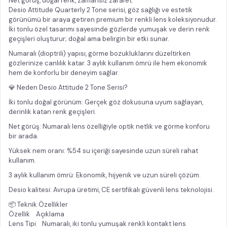
Net görüş, doğal renk, zamansız zarafet.
Desio Attitude Quarterly 2 Tone serisi, göz sağlığı ve estetik
görünümü bir araya getiren premium bir renkli lens koleksiyonudur.
İki tonlu özel tasarımı sayesinde gözlerde yumuşak ve derin renk
geçişleri oluşturur; doğal ama belirgin bir etki sunar.
Numaralı (dioptrili) yapısı, görme bozukluklarını düzeltirken
gözlerinize canlılık katar. 3 aylık kullanım ömrü ile hem ekonomik
hem de konforlu bir deneyim sağlar.
💎 Neden Desio Attitude 2 Tone Serisi?
İki tonlu doğal görünüm: Gerçek göz dokusuna uyum sağlayan,
derinlik katan renk geçişleri.
Net görüş: Numaralı lens özelliğiyle optik netlik ve görme konforu
bir arada.
Yüksek nem oranı: %54 su içeriği sayesinde uzun süreli rahat
kullanım.
3 aylık kullanım ömrü: Ekonomik, hijyenik ve uzun süreli çözüm.
Desio kalitesi: Avrupa üretimi, CE sertifikalı güvenli lens teknolojisi.
📦 Teknik Özellikler
Özellik Açıklama
Lens Tipi Numaralı, iki tonlu yumuşak renkli kontakt lens