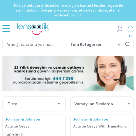
Türkiye’deki yasal düzenlemelere göre kontakt lensler reçete ile
satılmaktadır. Üye girişi yaparak sepet sayfasında reçetenizi
yükleyebilirsiniz.
0
Filtre
Johnson & Johnson
Johnson & Johnson
Acuvue Oasys
Acuvue Oasys With Transitions
1.399,90
TL