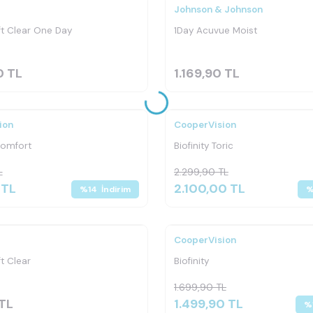
Johnson & Johnson
n
ft Clear One Day
1Day Acuvue Moist
0
TL
1.169,90
TL
Ücretsiz
Kargo
ion
CooperVision
n
Comfort
Biofinity Toric
L
2.299,90
TL
TL
2.100,00
TL
%
14
İndirim
z
CooperVision
t Clear
Biofinity
1.699,90
TL
TL
1.499,90
TL
%