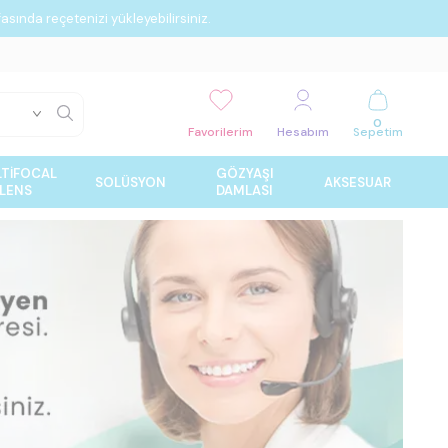
asında reçetenizi yükleyebilirsiniz.
0
Favorilerim
Hesabım
Sepetim
TIFOCAL
GÖZYAŞI
SOLÜSYON
AKSESUAR
LENS
DAMLASI