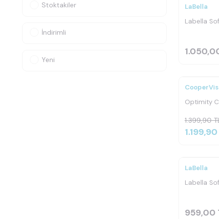
Stoktakiler
LaBella
Yeni
Ürü
Labella So
İndirimli
1.050,0
Yeni
CooperVis
Yeni
Ürü
Optimity 
1.399,90
T
1.199,90
Ücretsi
Kargo
LaBella
Labella Sof
959,00