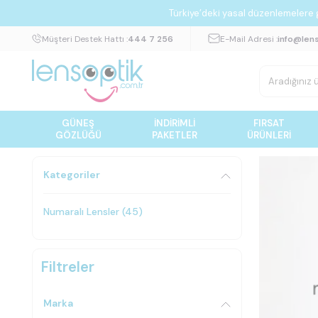
Türkiye’deki yasal düzenlemelere gö
Müşteri Destek Hattı :
444 7 256
E-Mail Adresi :
info@len
GÜNEŞ
İNDIRIMLI
FIRSAT
GÖZLÜĞÜ
PAKETLER
ÜRÜNLERI
Kategoriler
Numaralı Lensler
(45)
Filtreler
Marka