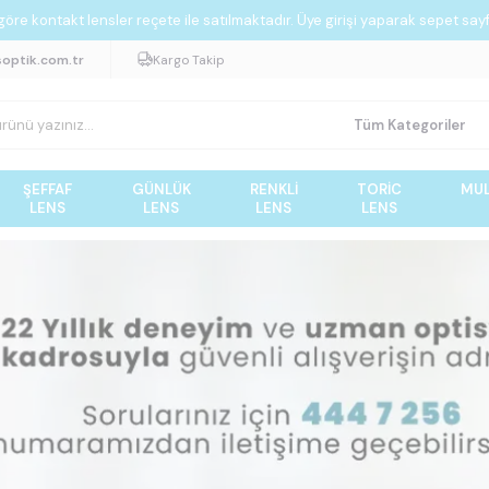
re kontakt lensler reçete ile satılmaktadır. Üye girişi yaparak sepet sayf
soptik.com.tr
Kargo Takip
ŞEFFAF
GÜNLÜK
RENKLI
TORIC
MUL
LENS
LENS
LENS
LENS