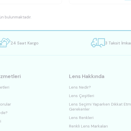
ün bulunmaktadır.
24 Saat Kargo
3 Taksit İmka
izmetleri
Lens Hakkında
tleri
Lens Nedir?
Lens Çeşitleri
orular
Lens Seçimi Yaparken Dikkat Etm
Gerekenler
ede?
Lens Renkleri
i
Renkli Lens Markaları