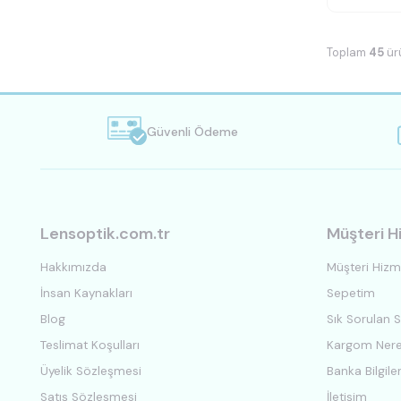
Toplam
45
ür
Güvenli Ödeme
Lensoptik.com.tr
Müşteri H
Hakkımızda
Müşteri Hizme
İnsan Kaynakları
Sepetim
Blog
Sık Sorulan S
Teslimat Koşulları
Kargom Ner
Üyelik Sözleşmesi
Banka Bilgiler
Satış Sözleşmesi
İletişim