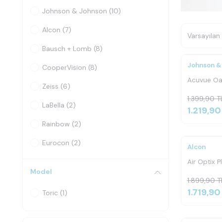
Johnson & Johnson
(10)
Alcon
(7)
Bausch + Lomb
(8)
Johnson &
CooperVision
(8)
Acuvue Oa
Zeiss
(6)
1.399,90
T
LaBella
(2)
1.219,90
Rainbow
(2)
Eurocon
(2)
Alcon
Air Optix P
Model
1.899,90
T
1.719,90
Toric
(1)
Ücretsi
Kargo