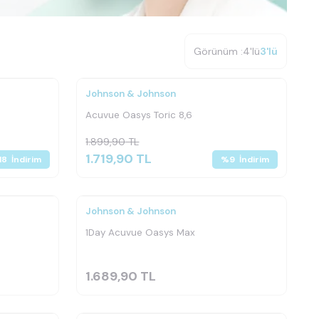
Görünüm :
4'lü
3'lü
Johnson & Johnson
Acuvue Oasys Toric 8,6
1.899,90
TL
1.719,90
TL
18
İndirim
%
9
İndirim
Johnson & Johnson
1Day Acuvue Oasys Max
1.689,90
TL