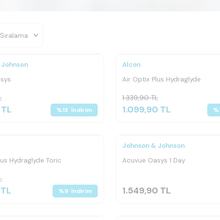
 Johnson
Alcon
sys
Air Optix Plus Hydraglyde
L
1.339,90
TL
TL
1.099,90
TL
%
13
İndirim
%
Johnson & Johnson
lus Hydraglyde Toric
Acuvue Oasys 1 Day
L
TL
1.549,90
TL
%
9
İndirim
z