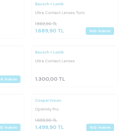
Bausch + Lomb
Ultra Contact Lenses Toric
1.869,90
TL
1.689,90
TL
%
10
İndirim
Bausch + Lomb
Ultra Contact Lenses
1.300,00
TL
%
9
İndirim
CooperVision
Yeni
Ürün
Optimity Pro
1.699,90
TL
1.499,90
TL
12
İndirim
%
12
İndirim