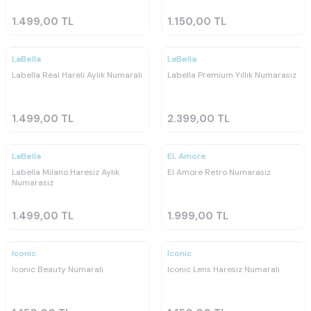
1.499,00
TL
1.150,00
TL
Ücretsiz
Ücretsiz
Kargo
Kargo
LaBella
LaBella
Labella Real Hareli Aylık Numaralı
Labella Premium Yıllık Numarasız
1.499,00
TL
2.399,00
TL
Ücretsiz
Ücretsiz
Kargo
Kargo
LaBella
EL Amore
Labella Milano Haresiz Aylık
El Amore Retro Numarasız
Numarasız
1.499,00
TL
1.999,00
TL
Ücretsiz
Ücretsiz
Kargo
Kargo
Iconic
Iconic
Iconic Beauty Numaralı
Iconic Lens Haresiz Numaralı