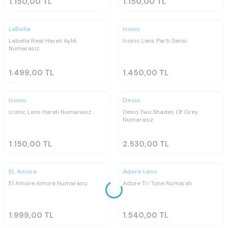
1.150,00
TL
1.150,00
TL
Ücretsiz
Ücretsiz
Kargo
Kargo
LaBella
Iconic
Labella Real Hareli Aylık
Iconic Lens Parti Serisi
Numarasız
1.499,00
TL
1.450,00
TL
Ücretsiz
Ücretsiz
Kargo
Kargo
Iconic
Desio
Iconic Lens Hareli Numarasız
Desio Two Shades Of Grey
Numarasız
1.150,00
TL
2.530,00
TL
Ücretsiz
Ücretsiz
Kargo
Kargo
EL Amore
Adore Lens
El Amore Amore Numarasız
Adore Tri Tone Numaralı
1.999,00
TL
1.540,00
TL
Ücretsiz
Kargo