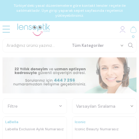
Türkiye’deki yasal düzenlemelere göre kontakt lensler reçete ile
satılmaktadır. Üye girişi yaparak sepet sayfasında reçetenizi
yükleyebilirsiniz.
0
Filtre
Ücretsiz
Ücretsiz
Kargo
Kargo
LaBella
Iconic
Labella Exclusive Aylık Numarasız
Iconic Beauty Numarasız