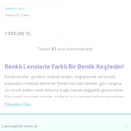
Adore Lens
Adore Tri Tone
1.350,00
TL
Toplam
82
ürün bulunmaktadır.
Renkli Lenslerle Farklı Bir Benlik Keşfedin!
Renkli lensler, gözlerin orijinal rengini değiştirmek amacıyla
kullanılan medikal aletlerdir Renkli kontakt lensler, göz rengine
ve tercih edilen renk etkisine bağlı olarak değişiklik gösterebilir.
Bazı renkli kontakt lensler, sadece göz rengini belirginleştirirken,
diğerleri tamamen yeni bir renk sağlar.
Devamını Oku
Renkli lensler, genellikle yumuşak lensler veya sert lensler olarak
bulunabilir. Yumuşak lensler, esnek bir malzemeden yapılmıştır
Lensoptik.com.tr
ve daha rahat bir kullanım sağlar. Sert lensler ise daha