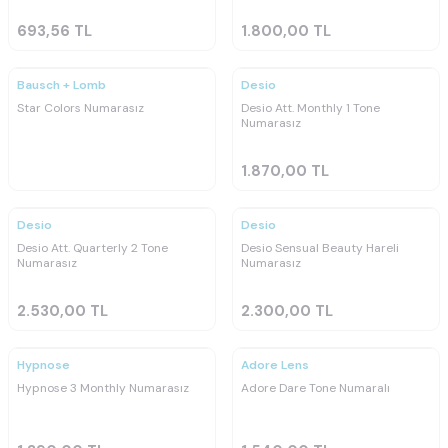
693,56
TL
1.800,00
TL
Ücretsiz
Kargo
Bausch + Lomb
Desio
Star Colors Numarasız
Desio Att. Monthly 1 Tone
Numarasız
1.870,00
TL
Ücretsiz
Ücretsiz
Kargo
Kargo
Desio
Desio
Desio Att. Quarterly 2 Tone
Desio Sensual Beauty Hareli
Numarasız
Numarasız
2.530,00
TL
2.300,00
TL
Ücretsiz
Kargo
Hypnose
Adore Lens
Hypnose 3 Monthly Numarasız
Adore Dare Tone Numaralı