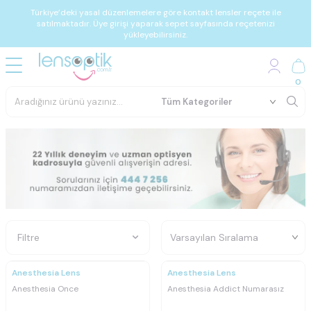
Türkiye’deki yasal düzenlemelere göre kontakt lensler reçete ile
satılmaktadır. Üye girişi yaparak sepet sayfasında reçetenizi
yükleyebilirsiniz.
0
Filtre
Ücretsiz
Kargo
Anesthesia Lens
Anesthesia Lens
Anesthesia Once
Anesthesia Addict Numarasız