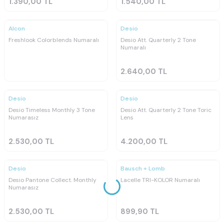
1.390,00
TL
1.540,00
TL
Ücretsiz
Kargo
Alcon
Desio
Freshlook Colorblends Numaralı
Desio Att. Quarterly 2 Tone
Numaralı
2.640,00
TL
Desio
Desio
Yeni
Desio Timeless Monthly 3 Tone
Desio Att. Quarterly 2 Tone Toric
Numarasız
Lens
2.530,00
TL
4.200,00
TL
Tükendi
Desio
Bausch + Lomb
Desio Pantone Collect. Monthly
Lacelle TRI-KOLOR Numaralı
Numarasız
2.530,00
TL
899,90
TL
Ücretsiz
Tükendi
Kargo