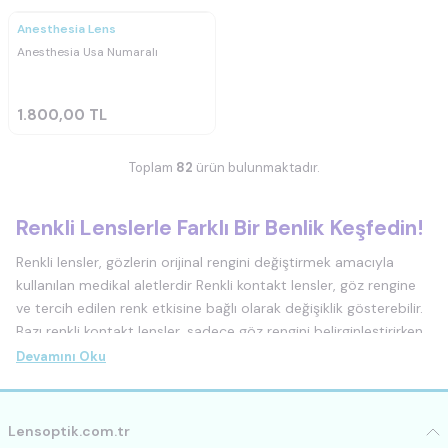
Anesthesia Lens
Anesthesia Usa Numaralı
1.800,00
TL
Toplam
82
ürün bulunmaktadır.
Renkli Lenslerle Farklı Bir Benlik Keşfedin!
Renkli lensler, gözlerin orijinal rengini değiştirmek amacıyla
kullanılan medikal aletlerdir Renkli kontakt lensler, göz rengine
ve tercih edilen renk etkisine bağlı olarak değişiklik gösterebilir.
Bazı renkli kontakt lensler, sadece göz rengini belirginleştirirken,
diğerleri tamamen yeni bir renk sağlar.
Devamını Oku
Renkli lensler, genellikle yumuşak lensler veya sert lensler olarak
bulunabilir. Yumuşak lensler, esnek bir malzemeden yapılmıştır
Lensoptik.com.tr
ve daha rahat bir kullanım sağlar. Sert lensler ise daha